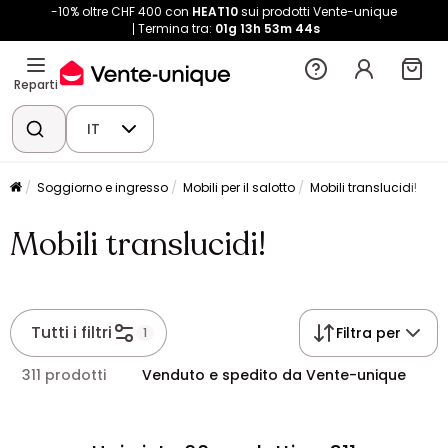
-10% oltre CHF 400 con
HEAT10
sui prodotti Vente-unique
Termina tra:
01g
13h
53m
44s
Reparti
IT
Soggiorno e ingresso
Mobili per il salotto
Mobili translucidi!
Mobili translucidi!
Tutti i filtri
Filtra per
1
311 prodotti
Venduto e spedito da Vente-unique