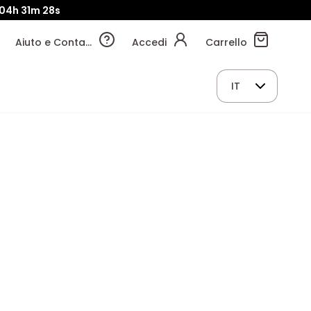
04h
31m
27s
Aiuto e Contatti
Accedi
Carrello
IT