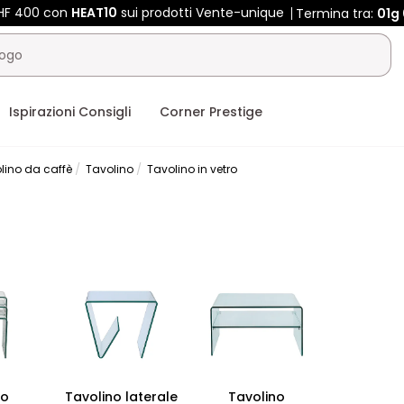
CHF 400 con
HEAT10
sui prodotti Vente-unique
Termina tra:
01g
Ispirazioni Consigli
Corner Prestige
lino da caffè
Tavolino
Tavolino in vetro
lo
Tavolino laterale
Tavolino