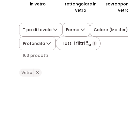
in vetro
rettangolare in
sovrapponi
vetro
vetr
Tipo di tavolo
Forma
Colore (Master)
Tutti i filtri
Profondità
1
160 prodotti
Vetro