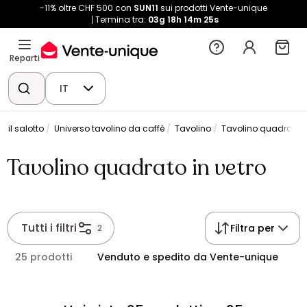
-11% oltre CHF 500 con
SUN11
sui prodotti Vente-unique
Termina tra:
03g
18h
14m
24s
Reparti
IT
r il salotto
Universo tavolino da caffè
Tavolino
Tavolino quadrato i
Tavolino quadrato in vetro
Tutti i filtri
Filtra per
2
25 prodotti
Venduto e spedito da Vente-unique