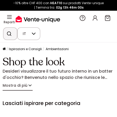
-10% oltre CHF 400 con
HEAT10
sui prodotti Vente-unique
Termina tra:
02g
13h
45m
59s
Reparti
IT
Ispirazioni e Consigli
Ambientazioni
Shop the look
Desideri visualizzare il tuo futuro interno in un batter
d'occhio? Benvenuto nello spazio che riunisce le
nostre atmosfere più belle per aiutarti a creare un
Mostra di più
interno che ti rispecchi. Qui, ogni decorazione
racconta una storia: colori, materiali, mobili... tutto è
stato pensato per ispirarti e permetterti di
Lasciati ispirare per categoria
immaginare facilmente l'insieme a casa tua.