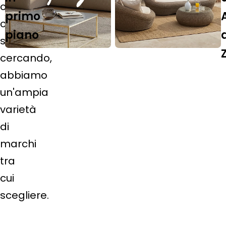
ciò
primo
che
piano
stai
cercando,
abbiamo
un'ampia
varietà
di
marchi
tra
cui
scegliere.