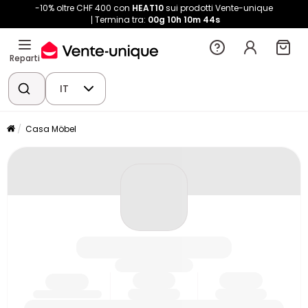
-10% oltre CHF 400 con
HEAT10
sui prodotti Vente-unique
Termina tra:
00g
10h
10m
43s
Reparti
IT
Casa Möbel